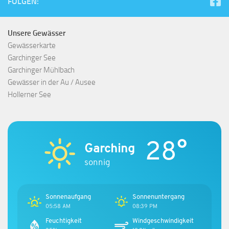
FOLGEN:
Unsere Gewässer
Gewässerkarte
Garchinger See
Garchinger Mühlbach
Gewässer in der Au / Ausee
Hollerner See
28°
Garching
sonnig
Sonnenaufgang
Sonnenuntergang
05:58 AM
08:39 PM
Feuchtigkeit
Windgeschwindigkeit