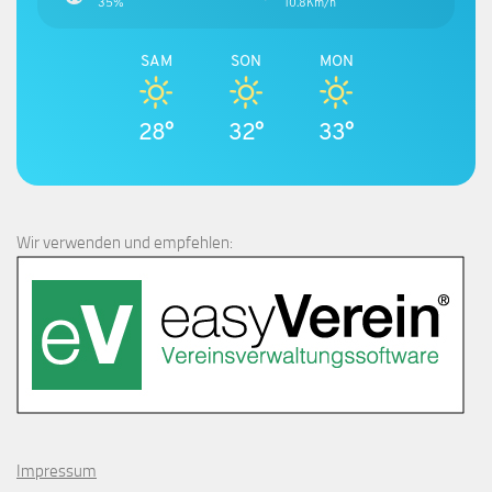
35%
10.8Km/h
SAM
SON
MON
28°
32°
33°
Wir verwenden und empfehlen:
Impressum