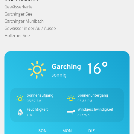
Gewässerkarte
Garchinger See
Garchinger Mühlbach
Gewässer in der Au / Ausee
Hollerner See
16°
Garching
sonnig
Sonnenaufgang
Sonnenuntergang
05:59 AM
08:38 PM
Feuchtigkeit
Windgeschwindigkeit
71%
6.1Km/h
SON
MON
DIE